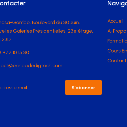
ontacter
Naviga
Accueil
hasa-Gombe, Boulevard du 30 Juin,
elles Galeries Présidentielles, 23e étage,
A-Propo
l 23D
Formatio
Cours En
 977 10 15 30
Contact
tact@enneadedigtech.com
S'abonner