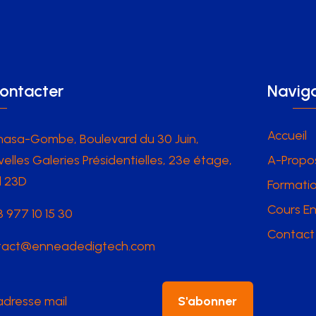
ontacter
Naviga
Accueil
hasa-Gombe, Boulevard du 30 Juin,
elles Galeries Présidentielles, 23e étage,
A-Propo
l 23D
Formatio
Cours En
 977 10 15 30
Contact
tact@enneadedigtech.com
S'abonner