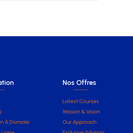
tion
Nos Offres
Latest Courses
s
Mission & Vision
n À Domicile
Our Approach
 Ligne
Exclusive Advisors