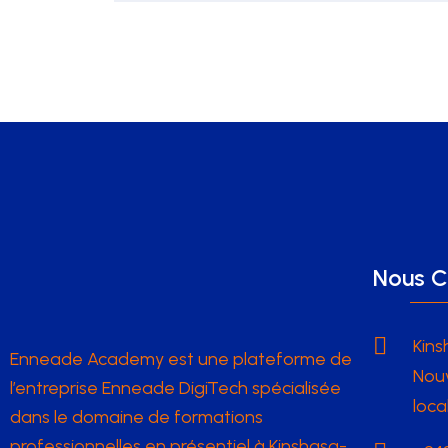
Nous C
Kins
Enneade Academy est une plateforme de
Nouv
l’entreprise Enneade DigiTech spécialisée
loca
dans le domaine de formations
professionnelles en présentiel à Kinshasa-