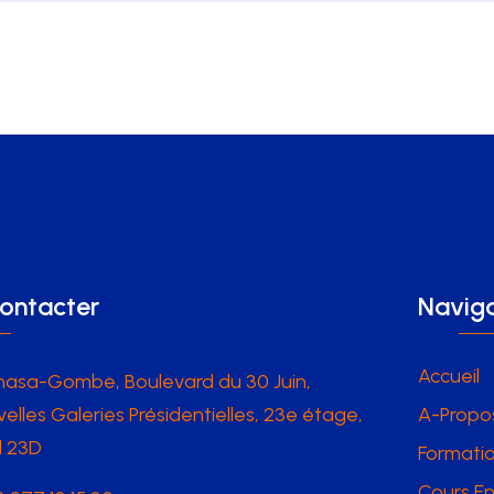
ontacter
Naviga
Accueil
hasa-Gombe, Boulevard du 30 Juin,
elles Galeries Présidentielles, 23e étage,
A-Propo
l 23D
Formatio
Cours En