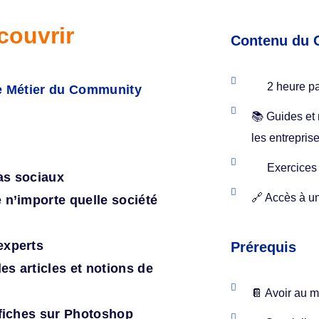
couvrir
Contenu du 
2 heure pa
le Métier du Community
📚 Guides et
les entrepris
Exercices 
as sociaux
🔗 Accès à u
 n’importe quelle société
experts
Prérequis
s articles et notions de
📔 Avoir au 
ffiches sur Photoshop