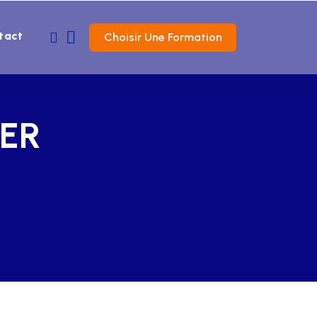
tact
Choisir Une Formation
ER