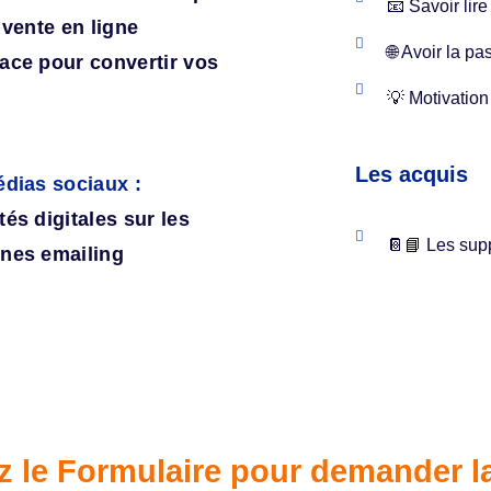
📧 Savoir lir
 vente en ligne
🌐 Avoir la p
ace pour convertir vos
💡 Motivation
Les acquis
édias sociaux :
és digitales sur les
📔📘 Les suppo
gnes emailing
 le Formulaire pour demander l