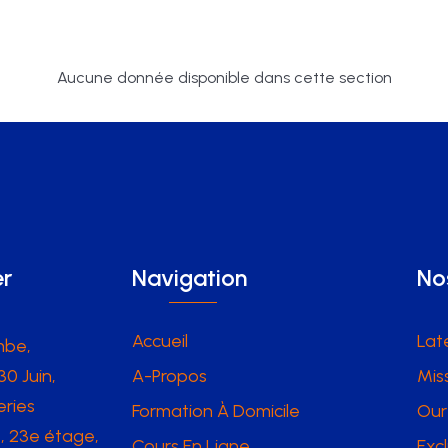
Aucune donnée disponible dans cette section
er
Navigation
No
Accueil
Lat
mbe,
0 Juin,
A-Propos
Mis
eries
Formation À Domicile
Our
s, 23e étage,
Cours En Ligne
Exc