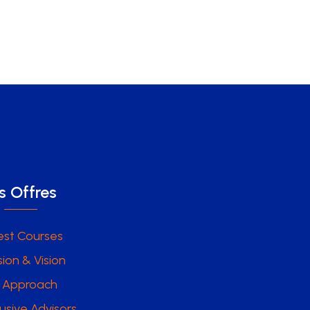
s Offres
est Courses
sion & Vision
 Approach
lusive Advisors