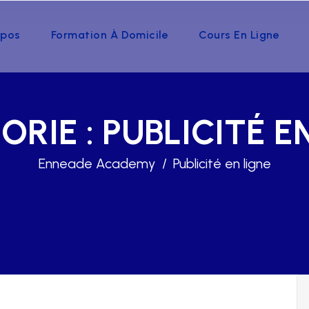
opos
Formation À Domicile
Cours En Ligne
ORIE :
PUBLICITÉ E
Enneade Academy
Publicité en ligne