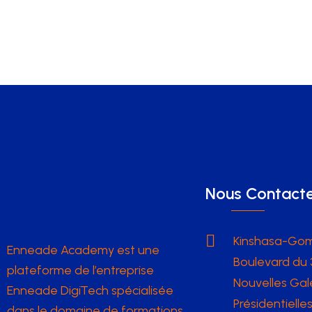
Nous Contact
Kinshasa-Go
Enneade Academy est une
Boulevard du 3
plateforme de l’entreprise
Nouvelles Gal
Enneade DigiTech spécialisée
Présidentielle
dans le domaine de formations