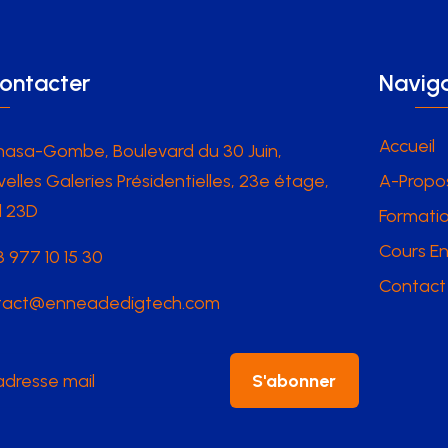
ontacter
Naviga
Accueil
hasa-Gombe, Boulevard du 30 Juin,
elles Galeries Présidentielles, 23e étage,
A-Propo
l 23D
Formatio
Cours En
 977 10 15 30
Contact
tact@enneadedigtech.com
S'abonner