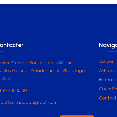
ontacter
Naviga
Accueil
hasa-Gombe, Boulevard du 30 Juin,
elles Galeries Présidentielles, 23e étage,
A-Propo
l 23D
Formatio
Cours En
 977 10 15 30
Contact
tact@enneadedigtech.com