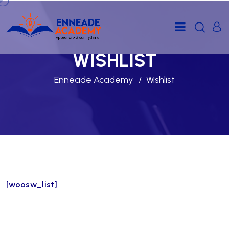
WISHLIST
Enneade Academy
Wishlist
[woosw_list]