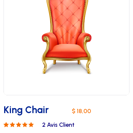
King Chair
$
18,00
2
Avis Client
Noté
2
5.00
sur