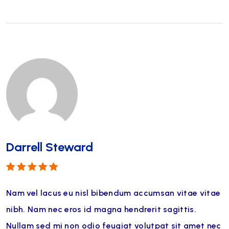
Darrell Steward
Note
5
sur 5
Nam vel lacus eu nisl bibendum accumsan vitae vitae
nibh. Nam nec eros id magna hendrerit sagittis.
Nullam sed mi non odio feugiat volutpat sit amet nec