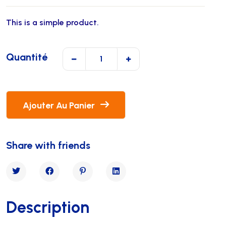
5 basé sur
This is a simple product.
notations
client
Quantité
Ajouter Au Panier
Share with friends
Description