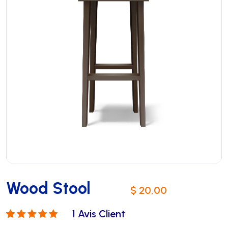
Wood Stool
$
20,00
1
Avis Client
Noté
1
5.00
sur