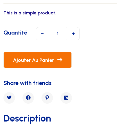
5 basé sur
This is a simple product.
notation client
Quantité
Ajouter Au Panier
Share with friends
Description