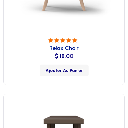
Relax Chair
Note
5.00
sur
5
$
18,00
Ajouter Au Panier