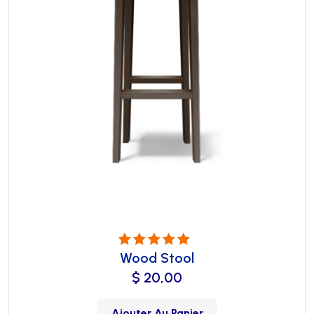
Wood Stool
Note
5.00
sur
5
$
20,00
Ajouter Au Panier