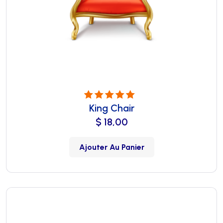
King Chair
Note
5.00
sur
5
$
18,00
Ajouter Au Panier